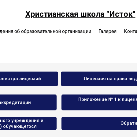
Христианская школа "Исток"
дения об образовательной организации
Галерея
Конт
реестра лицензий
Лицензия на право ве
Приложение № 1 к лицен
 аккредитации
ного учреждения и
Обратн
х) обучающегося